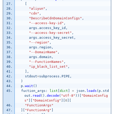
[
"
aliyun
"
,
"
cdn
"
,
"
DescribeCdnDomainConfigs
"
,
"
--access-key-id
"
,
args
.
access_key_id
,
"
--access-key-secret
"
,
args
.
access_key_secret
,
"
--region
"
,
args
.
region
,
"
--DomainName
"
,
args
.
domain
,
"
--FunctionNames
"
,
"
ip_black_list_set
"
,
],
stdout
=
subprocess
.
PIPE
,
)
p
.
wait
()
fuction_args
:
list
[
dict
]
=
json
.
loads
(
p
.
std
out
.
read
().
decode
(
"
utf-8
"
))[
"
DomainConfig
s
"
][
"
DomainConfig
"
][
0
][
"
FunctionArgs
"
][
"
FunctionArg
"
]