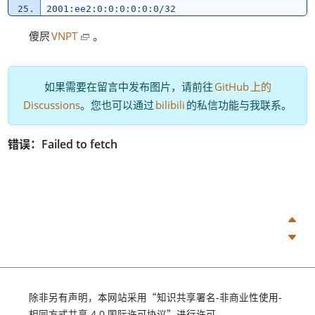
2001:ee2:0:0:0:0:0:0/32
。
傻屄
VNPT
，
如果需要在留言中发布图片
请前往
GitHub
上的
。
。
Discussions
您也可以通过
bilibili
的私信功能与我联系
，
“
除非另有声明
本网站采用
知识共享署名-非商业性使用-
”
。
相同方式共享 4.0 国际许可协议
进行许可