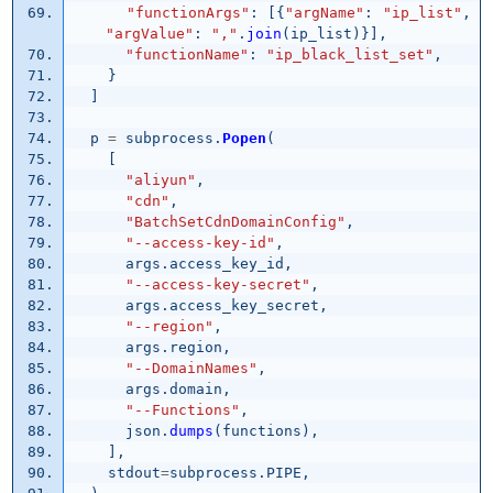
"
functionArgs
"
:
[{
"
argName
"
:
"
ip_list
"
,
"
argValue
"
:
"
,
"
.
join
(
ip_list
)}],
"
functionName
"
:
"
ip_black_list_set
"
,
}
]
p
=
subprocess
.
Popen
(
[
"
aliyun
"
,
"
cdn
"
,
"
BatchSetCdnDomainConfig
"
,
"
--access-key-id
"
,
args
.
access_key_id
,
"
--access-key-secret
"
,
args
.
access_key_secret
,
"
--region
"
,
args
.
region
,
"
--DomainNames
"
,
args
.
domain
,
"
--Functions
"
,
json
.
dumps
(
functions
),
],
stdout
=
subprocess
.
PIPE
,