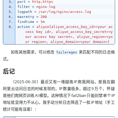
port
=
http,https
filter
=
nginx-log
logpath
=
/var/log/nginx/access.log
maxretry
=
200
findtime
=
5m
action
=
aliyun[aliyun_access_key_id=<your ac
cess key id>, aliyun_access_key_secret=<y
our access key secret>, aliyun_region=<yo
ur region>, aliyun_domain=<your domain>]
，
如有其他需求
可以修改
来匹配不同的日志格
faileregex
。
式
后记
（
）
，
2025-06-30
最近又有一堆越南
IP
爬我网站
是我在翻
，
，
，
阿里云访问日志的时候发现的
IP
数量极多
超过
9
万个
怀疑
。
是他们爬网页训练
AI
模型
这种情况下
fail2ban
只能封禁单个
IP
，
（
地址就显得力不从心
我手动分析日志筛选了一批
IP
地址
手工
）
：
统计可能有误差