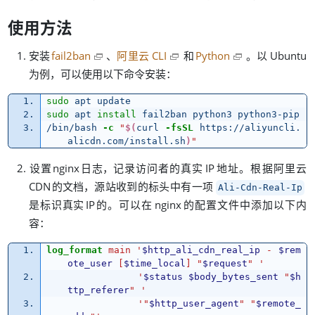
使用方法
、
。
安装
fail2ban
阿里云 CLI
和
Python
以
Ubuntu
，
：
为例
可以使用以下命令安装
sudo 
apt update
sudo 
apt 
install 
fail2ban python3 python3-pip
/bin/bash 
-c
"
$(
curl 
-fsSL
 https://aliyuncli.
alicdn.com/install.sh
)
"
，
。
设置
nginx
日志
记录访问者的真实
IP
地址
根据阿里云
，
CDN
的文档
源站收到的标头中有一项
Ali-Cdn-Real-Ip
。
是标识真实
IP
的
可以在
nginx
的配置文件中添加以下内
：
容
log_format
main
'
$http_ali_cdn_real_ip
-
$rem
ote_user
[
$time_local
]
"
$request
"
'
'
$status
$body_bytes_sent
"
$h
ttp_referer
"
'
'"
$http_user_agent
"
"
$remote_