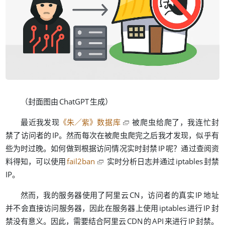
（
）
封面图由
ChatGPT
生成
《
／
》
，
最近我发现
朱
紫
数据库
被爬虫给爬了
我连忙封
。
，
禁了访问者的
IP
然而每次在被爬虫爬完之后我才发现
似乎有
。
？
些为时过晚
如何做到根据访问情况实时封禁
IP
呢
通过查阅资
，
料得知
可以使用
fail2ban
实时分析日志并通过
iptables
封禁
。
IP
，
，
然而
我的服务器使用了阿里云
CN
访问者的真实
IP
地址
，
并不会直接访问服务器
因此在服务器上使用
iptables
进行
IP
封
。
，
。
禁没有意义
因此
需要结合阿里云
CDN
的
API
来进行
IP
封禁