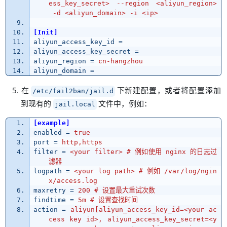
ess_key_secret> --region <aliyun_region>
 -d <aliyun_domain> -i <ip>
[Init]
aliyun_access_key_id
=
aliyun_access_key_secret
=
aliyun_region
=
cn-hangzhou
aliyun_domain
=
，
在
下新建配置
或者将配置添加
/etc/fail2ban/jail.d
，
：
到现有的
文件中
例如
jail.local
[example]
enabled
=
true
port
=
http,https
filter
=
<your filter> # 例如使用 nginx 的日志过
滤器
logpath
=
<your log path> # 例如 /var/log/ngin
x/access.log
maxretry
=
200 # 设置最大重试次数
findtime
=
5m # 设置查找时间
action
=
aliyun[aliyun_access_key_id=<your ac
cess key id>, aliyun_access_key_secret=<y