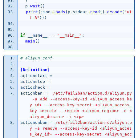
)
p
.
wait
()
print
(
json
.
loads
(
p
.
stdout
.
read
().
decode
(
"
ut
f-8
"
)))
if
__name__
==
"
__main__
"
:
main
()
# aliyun.conf
[Definition]
actionstart
=
actionstop
=
actiocheck
=
actionban
=
/etc/fail2ban/action.d/aliyun.py
 -a add --access-key-id <aliyun_access_ke
y_id> --access-key-secret <aliyun_access_
key_secret> --region <aliyun_region> -d <
aliyun_domain> -i <ip>
actionunban
=
/etc/fail2ban/action.d/aliyun.p
y -a remove --access-key-id <aliyun_acces
s_key_id> --access-key-secret <aliyun_acc