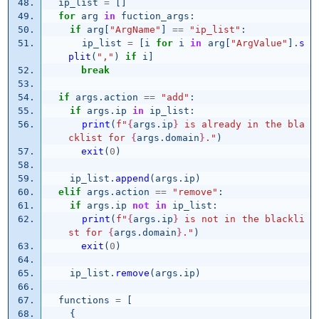
ip_list
=
[]
for
arg
in
fuction_args
:
if
arg
[
"
ArgName
"
]
==
"
ip_list
"
:
ip_list
=
[
i
for
i
in
arg
[
"
ArgValue
"
].
s
plit
(
"
,
"
)
if
i
]
break
if
args
.
action
==
"
add
"
:
if
args
.
ip
in
ip_list
:
print
(
f
"
{
args
.
ip
}
 is already in the bla
cklist for 
{
args
.
domain
}
.
"
)
exit
(
0
)
ip_list
.
append
(
args
.
ip
)
elif
args
.
action
==
"
remove
"
:
if
args
.
ip
not
in
ip_list
:
print
(
f
"
{
args
.
ip
}
 is not in the blackli
st for 
{
args
.
domain
}
.
"
)
exit
(
0
)
ip_list
.
remove
(
args
.
ip
)
functions
=
[
{