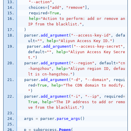
"
--action
"
,
choices
=
[
"
add
"
,
"
remove
"
],
required
=
True
,
help
=
"
Action to perform: add or remove an 
IP from the blacklist.
"
,
)
parser
.
add_argument
(
"
--access-key-id
"
,
defa
ult
=
""
,
help
=
"
Aliyun Access Key ID.
"
)
parser
.
add_argument
(
"
--access-key-secret
"
,
default
=
""
,
help
=
"
Aliyun Access Key Secre
t.
"
)
parser
.
add_argument
(
"
--region
"
,
default
=
"
cn
-hangzhou
"
,
help
=
"
Aliyun region ID, defau
lt is cn-hangzhou.
"
)
parser
.
add_argument
(
"
-d
"
,
"
--domain
"
,
requi
red
=
True
,
help
=
"
The CDN domain to modify.
"
)
parser
.
add_argument
(
"
-i
"
,
"
--ip
"
,
required
=
True
,
help
=
"
The IP address to add or remo
ve from the blacklist.
"
)
args
=
parser
.
parse_args
()
p
=
subprocess
.
Popen
(