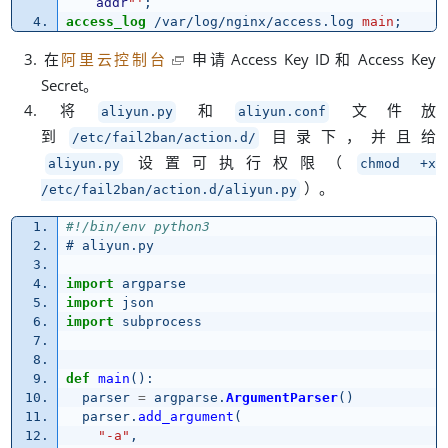
addr
"'
;
access_log
/var/log/nginx/access.log
main
;
在
阿里云控制台
申请
Access Key ID
和
Access Key
。
Secret
将
和
文件放
aliyun.py
aliyun.conf
，
到
目录下
并且给
/etc/fail2ban/action.d/
（
设置可执行权限
aliyun.py
chmod +x
）
。
/etc/fail2ban/action.d/aliyun.py
#!/bin/env python3
# aliyun.py
import
argparse
import
json
import
subprocess
def
main
():
parser
=
argparse
.
ArgumentParser
()
parser
.
add_argument
(
"
-a
"
,