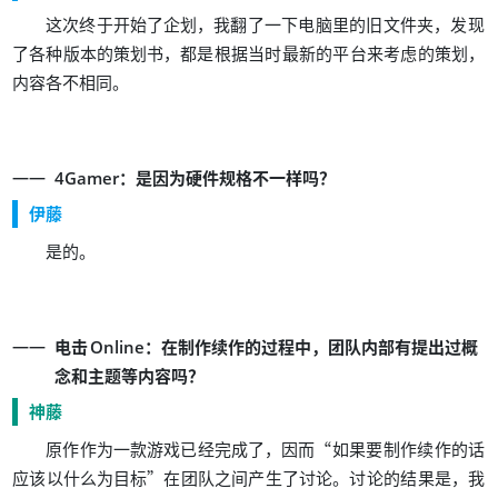
，
，
这次终于开始了企划
我翻了一下电脑里的旧文件夹
发现
，
，
了各种版本的策划书
都是根据当时最新的平台来考虑的策划
。
内容各不相同
：
？
4Gamer
是因为硬件规格不一样吗
伊藤
。
是的
：
，
电击
Online
在制作续作的过程中
团队内部有提出过概
？
念和主题等内容吗
神藤
，
“
原作作为一款游戏已经完成了
因而
如果要制作续作的话
”
。
，
应该以什么为目标
在团队之间产生了讨论
讨论的结果是
我