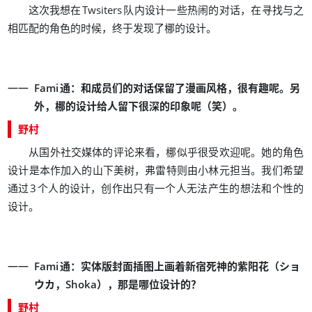
，
这次我想在
Twsiters
队内设计一些热闹的对话
在寻找与之
，
。
相匹配的角色的时候
终于发现了梛的设计
：
，
。
Fami
通
和成员们的对话保留了漫画风格
很有趣呢
另
，
（
）
。
外
梛的设计给人留下很深的印象呢
笑
野村
，
。
从国外社交媒体的评论来看
梛似乎很受欢迎呢
她的角色
，
。
设计是本作加入的山下美树
弗雷特则由小林元担当
我们希望
，
通过
3
个人的设计
创作出只有一个人无法产生的想法和个性的
。
设计
：
（
Fami
通
实体版封面插图上画着新宿死神的紫阳花
ショ
，
）
，
？
ウカ
Shoka
那是哪位设计的
野村