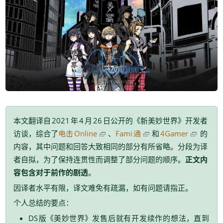
《
》
本文翻译自
2021
年
4
月
26
日公开的
新美妙世界
开发者
，
、
访谈
综合了
电击
Online
Fami
通
和
4Gamer
的
，
。
内容
其中问题和回答大致相同的部分有所省略
分段为译
，
。
者自拟
为了保持连贯性而调整了部分问题的顺序
正文内
。
容包含对于前作的剧透
，
，
。
因译者水平有限
译文难免有疏漏
如有问题请指正
：
个人总结的要点
《
》
，
DS
版
美妙世界
发售后就有开发续作的想法
直到