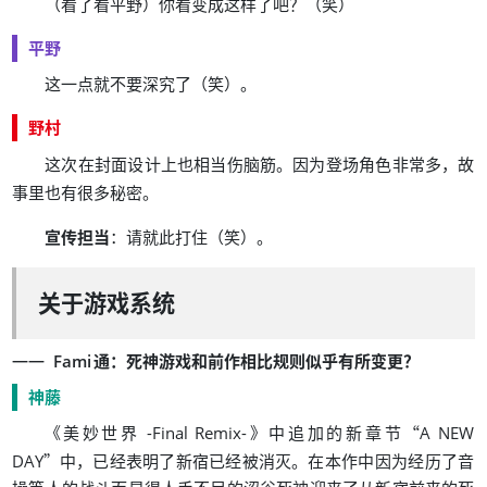
（
）
？
（
）
看了看平野
你看变成这样了吧
笑
平野
（
）
。
这一点就不要深究了
笑
野村
。
，
这次在封面设计上也相当伤脑筋
因为登场角色非常多
故
。
事里也有很多秘密
：
（
）
。
宣传担当
请就此打住
笑
关于游戏系统
：
？
Fami
通
死神游戏和前作相比规则似乎有所变更
神藤
《
》
“
美妙世界 -Final Remix-
中追加的新章节
A NEW
”
，
。
DAY
中
已经表明了新宿已经被消灭
在本作中因为经历了音