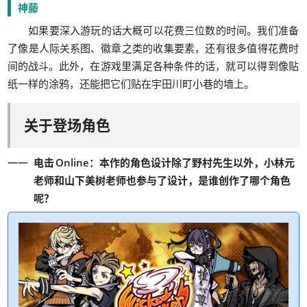
神藤
。
如果要深入游玩的话大概可以花费三位数的时间
我们准备
、
，
了像是人际关系图
徽章之类的收集要素
还有很多值得花费时
。
，
，
间的战斗
此外
在游戏里满足各种条件的话
就可以得到像贴
，
。
纸一样的涂鸦
还能把它们贴在宇田川町小巷的墙上
关于登场角色
：
，
电击
Online
本作的角色设计除了野村先生以外
小林元
，
老师和山下美树老师也参与了设计
是谁创作了哪个角色
？
呢