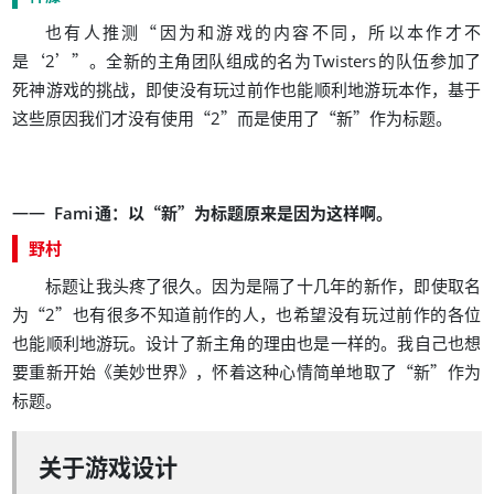
“
，
也有人推测
因为和游戏的内容不同
所以本作才不
‘
’
”
。
是
2
全新的主角团队组成的名为
Twisters
的队伍参加了
，
，
死神游戏的挑战
即使没有玩过前作也能顺利地游玩本作
基于
“
”
“
”
。
这些原因我们才没有使用
2
而是使用了
新
作为标题
：
“
”
。
Fami
通
以
新
为标题原来是因为这样啊
野村
。
，
标题让我头疼了很久
因为是隔了十几年的新作
即使取名
“
”
，
为
2
也有很多不知道前作的人
也希望没有玩过前作的各位
。
。
也能顺利地游玩
设计了新主角的理由也是一样的
我自己也想
《
》
，
“
”
要重新开始
美妙世界
怀着这种心情简单地取了
新
作为
。
标题
关于游戏设计