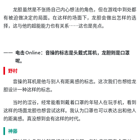
，
龙胆虽然是不张扬自己内心想法的角色
但在游戏中到处都
。
，
有被迫做决定的局面
在这样的场面下
龙胆会做出怎样的选
，
……
。
择
这与他的超能能力也有关系
这也是亮点
：
，
电击
Online
音操的标志是头戴式耳机
龙胆则是口罩
。
呢
野村
。
音操的耳机是他与别人有距离感的标志
这次我们也想给龙
。
胆设计一种这样的标志
，
，
当时的涩谷
经常能看到戴着口罩的年轻人在玩手机
看到
。
这样的场面龙胆也想尝试这样
我认为口罩也可以表达出和他人
。
。
的距离感
真没想到会有这样的时代
神藤