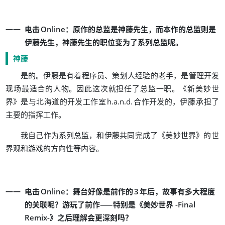
：
，
电击
Online
原作的总监是神藤先生
而本作的总监则是
，
。
伊藤先生
神藤先生的职位变为了系列总监呢
神藤
。
、
，
是的
伊藤是有着程序员
策划人经验的老手
是管理开发
。
。
《
现场最适合的人物
因此这次就担任了总监一职
新美妙世
》
，
界
是与北海道的开发工作室
h.a.n.d.
合作开发的
伊藤承担了
。
主要的指挥工作
，
《
》
我自己作为系列总监
和伊藤共同完成了
美妙世界
的世
。
界观和游戏的方向性等内容
：
，
电击
Online
舞台好像是前作的
3
年后
故事有多大程度
？
——
《
的关联呢
游玩了前作
特别是
美妙世界 -Final
》
？
Remix-
之后理解会更深刻吗