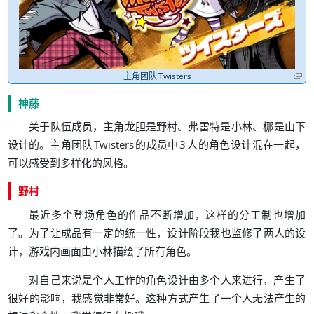
主角团队
Twisters
神藤
，
、
、
关于队伍成员
主角龙胆是野村
弗雷特是小林
梛是山下
。
，
设计的
主角团队
Twisters
的成员中
3
人的角色设计混在一起
。
可以感受到多样化的风格
野村
，
最近多个登场角色的作品不断增加
这样的分工制也增加
。
，
了
为了让成品有一定的统一性
设计阶段我也监修了两人的设
，
。
计
游戏内画面由小林描绘了所有角色
，
对自己来说是个人工作的角色设计由多个人来进行
产生了
，
。
很好的影响
我感觉非常好
这种方式产生了一个人无法产生的