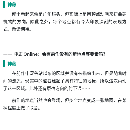
神藤
，
那个看起来像是广角镜头
但实际上是用顶点动画来扭曲建
。
，
筑物的方向
除此之外
每个地点都有令人印象深刻的表现方
，
。
式
敬请期待
：
？
电击
Online
会有前作没有的新地点等要素吗
神藤
，
在前作中涩谷站以东的区域并没有被描绘出来
但是随着时
，
，
间的流逝
现实中的涩谷建起了具有特征的地标
所以这次再现
。
……
了这一区域
此外还有原宿方向的竹下通
，
，
前作的地点当然也会登场
但多个地点变成一张地图
在某
。
种程度上做了取舍