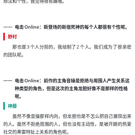
，
。
想法和个性
我觉得很有趣哦
：
。
电击
Online
新登场的新宿死神的每个人都很有个性呢
野村
，
。
那也是
3
个人分担的
我绘制了
2
个人
我们成为了很亲密
。
的团队呢
：
电击
Online
前作的主角音操是拒绝与周围人产生关系这
，
种类型的角色
但是这次的主角龙胆好像不是那样的性格
。
呢
神藤
，
虽然不像音操那样内向
但龙胆也是不怎么把自己展现出来
。
，
，
的人
虽然不拒绝周围的人
但也没有主动性
是被开朗的热爱
。
社交的弗雷特扯上关系的角色呢