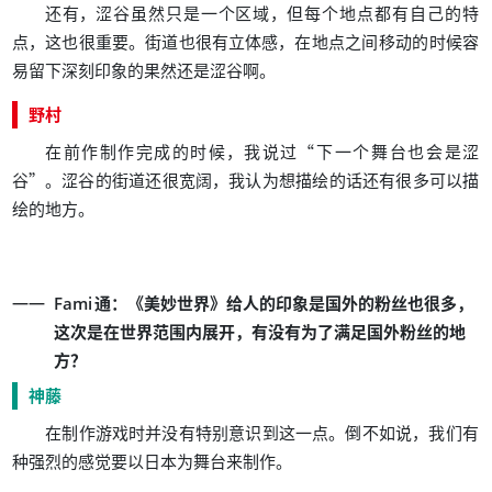
，
，
还有
涩谷虽然只是一个区域
但每个地点都有自己的特
，
。
，
点
这也很重要
街道也很有立体感
在地点之间移动的时候容
。
易留下深刻印象的果然还是涩谷啊
野村
，
“
在前作制作完成的时候
我说过
下一个舞台也会是涩
”
。
，
谷
涩谷的街道还很宽阔
我认为想描绘的话还有很多可以描
。
绘的地方
：
《
》
，
Fami
通
美妙世界
给人的印象是国外的粉丝也很多
，
这次是在世界范围内展开
有没有为了满足国外粉丝的地
？
方
神藤
。
，
在制作游戏时并没有特别意识到这一点
倒不如说
我们有
。
种强烈的感觉要以日本为舞台来制作