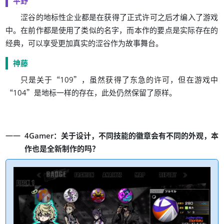
平野
涩谷的地标性企业都是在获得了正式许可之后才编入了游戏
。
，
中
在前作都是使用了类似的名字
而本作的要点是实际存在的
，
。
经典
可以享受更加真实的涩谷作为故事舞台
神藤
“
”
，
，
只是关于
109
虽然获得了东急的许可
但在游戏中
“
”
，
。
104
是地标一样的存在
此处仍然保留了原样
：
，
，
4Gamer
关于设计
不同技能的徽章会有不同的外观
本
？
作也是全新制作的吗