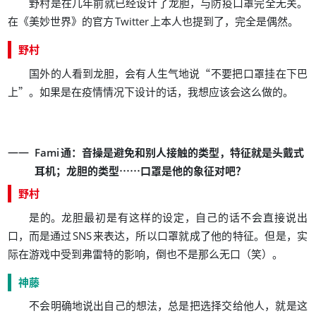
，
。
野村是在几年前就已经设计了龙胆
与防疫口罩完全无关
《
》
，
。
在
美妙世界
的官方
Twitter
上本人也提到了
完全是偶然
野村
，
“
国外的人看到龙胆
会有人生气地说
不要把口罩挂在下巴
”
。
，
。
上
如果是在疫情情况下设计的话
我想应该会这么做的
：
，
Fami
通
音操是避免和别人接触的类型
特征就是头戴式
；
……
？
耳机
龙胆的类型
口罩是他的象征对吧
野村
。
，
是的
龙胆最初是有这样的设定
自己的话不会直接说出
，
，
。
，
口
而是通过
SNS
来表达
所以口罩就成了他的特征
但是
实
，
（
）
。
际在游戏中受到弗雷特的影响
倒也不是那么无口
笑
神藤
，
，
不会明确地说出自己的想法
总是把选择交给他人
就是这