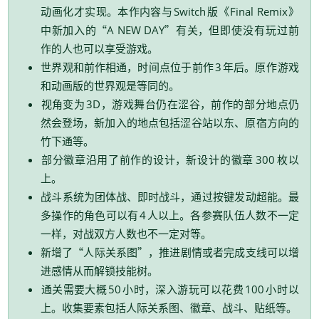
。
《
》
动画化才实现
本作内容与
Switch
版
Final Remix
“
”
，
中新加入的
A NEW DAY
有关
但即使没有玩过前
。
作的人也可以享受游戏
，
。
世界观和前作相通
时间点位于前作
3
年后
原作游戏
。
和动画版的世界观是等同的
，
，
视角变为
3D
游戏舞台仍在涩谷
前作的部分地点仍
，
、
然会登场
新加入的地点包括涩谷站以东
原宿方向的
。
竹下通等
，
部分徽章沿用了前作的设计
新设计的徽章
300
枚以
。
上
、
，
。
战斗系统为团体战
即时战斗
通过按键发动超能
最
。
多操作的角色可以有
4
人以上
各参赛队伍人数不一定
，
。
一样
对战双方人数也不一定对等
“
”
，
新增了
人际关系图
推进剧情或者完成支线可以增
。
进感情从而解锁技能树
，
通关需要大概
50
小时
深入游玩可以花费
100
小时以
。
、
、
、
。
上
收集要素包括人际关系图
徽章
战斗
贴纸等