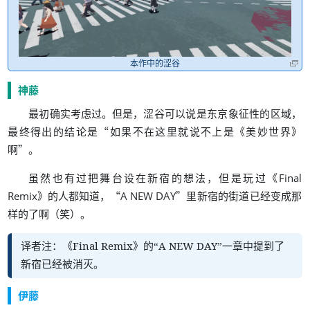
本作中的涩谷
神藤
。
，
，
最初确实考虑过
但是
涩谷可以说是东京象征性的区域
“
《
》
最终得出的结论是
如果不在这里就说不上是
美妙世界
”
。
啊
，
《
虽然也有过把舞台设在新宿的想法
但是玩过
Final
》
，
“
”
Remix
的人都知道
A NEW DAY
里新宿的街道已经变成那
（
）
。
样的了啊
笑
译者注
Final Remix
的
A NEW DAY
一章中提到了
：
《
》
“
”
新宿已经被消灭
。
伊藤