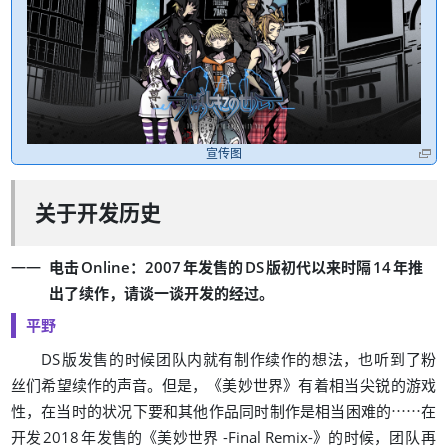
宣传图
关于开发历史
：
电击
Online
2007
年发售的
DS
版初代以来时隔
14
年推
，
。
出了续作
请谈一谈开发的经过
平野
，
DS
版发售的时候团队内就有制作续作的想法
也听到了粉
。
，
《
》
丝们希望续作的声音
但是
美妙世界
有着相当尖锐的游戏
，
……
性
在当时的状况下要和其他作品同时制作是相当困难的
在
《
》
，
开发
2018
年发售的
美妙世界 -Final Remix-
的时候
团队再