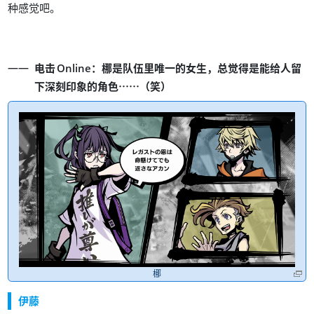
。
种感觉吧
：
，
电击
Online
梛是队伍里唯一的女生
总觉得是能给人留
……
（
）
下深刻印象的角色
笑
梛
伊藤