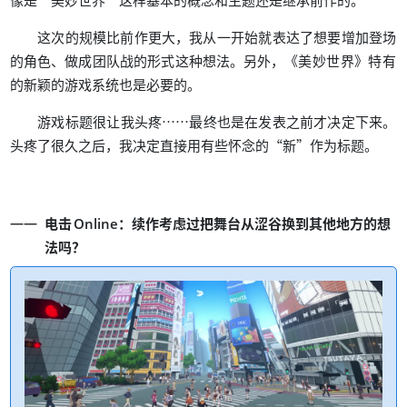
像是
美妙世界
这样基本的概念和主题还是继承前作的
，
这次的规模比前作更大
我从一开始就表达了想要增加登场
、
。
，
《
》
的角色
做成团队战的形式这种想法
另外
美妙世界
特有
。
的新颖的游戏系统也是必要的
……
。
游戏标题很让我头疼
最终也是在发表之前才决定下来
，
“
”
。
头疼了很久之后
我决定直接用有些怀念的
新
作为标题
：
电击
Online
续作考虑过把舞台从涩谷换到其他地方的想
？
法吗