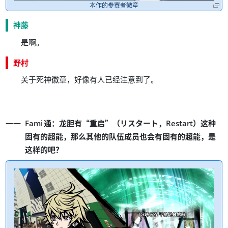
本作的参赛者徽章
神藤
。
是啊
野村
，
。
关于死神徽章
好像有人已经注意到了
：
“
”
（
ー
，
）
Fami
通
龙胆有
重启
リスタ
ト
Restart
这种
，
，
固有的超能
那么其他的队伍成员也会有固有的超能
是
？
这样的吧