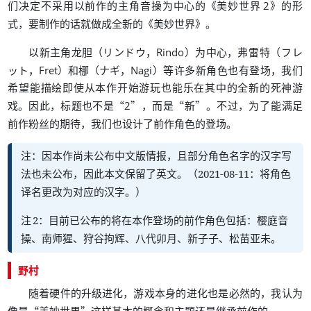
《
》
们决定不采用以前作的主角音操为中心的
美妙世界
2
的形
，
《
》
。
式
要制作的话就做成全新的
美妙世界
（
，
）
，
（
以新主角龙胆
リンドウ
Rindo
为中心
弗雷特
フレ
，
）
（
，
）
，
ット
Fret
和梛
ナギ
Nagi
等许多新角色也有登场
我们
希望能描绘即使从本作开始游玩也能乐在其中的全新的死神游
。
，
“
”
，
“
”
。
，
戏
因此
标题也不是
2
而是
新
不过
为了能满足
，
。
前作粉丝的期待
我们也设计了前作角色的登场
注
因本作尚未公布中文版情报
且部分角色名字的汉字写
：
，
法也未公布
因此本文保留了英文
2021-08-11
将角色
，
。
（
：
译名更改为对应的汉字
。
）
注
2
目前已公布的将在本作登场的前作角色包括
樱庭音
：
：
操
南师猩
狩谷拘辉
八代卯月
新子子
松苗亚未
、
、
、
、
、
。
野村
，
，
随着硬件的升级进化
游戏本身的进化也是必然的
我认为
“
”
。