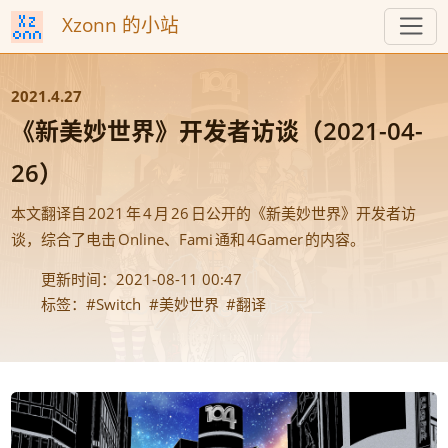
Xzonn 的小站
2021.4.27
《
》
（
新美妙世界
开发者访谈
2021-04-
）
26
《
》
本文翻译自
2021
年
4
月
26
日公开的
新美妙世界
开发者访
，
、
。
谈
综合了电击
Online
Fami
通和
4Gamer
的内容
2021-08-11 00:47
Switch
美妙世界
翻译