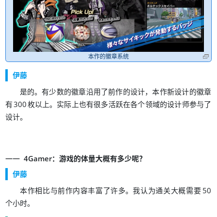
本作的徽章系统
伊藤
。
，
是的
有少数的徽章沿用了前作的设计
本作新设计的徽章
。
有
300
枚以上
实际上也有很多活跃在各个领域的设计师参与了
。
设计
：
？
4Gamer
游戏的体量大概有多少呢
伊藤
。
本作相比与前作内容丰富了许多
我认为通关大概需要
50
。
个小时