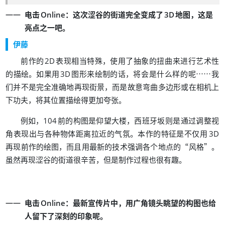
：
，
电击
Online
这次涩谷的街道完全变成了
3D
地图
这是
。
亮点之一吧
伊藤
，
前作的
2D
表现相当特殊
使用了抽象的扭曲来进行艺术性
。
，
……
的描绘
如果用
3D
图形来绘制的话
将会是什么样的呢
我
，
们并不是完全准确地再现街景
而是故意弯曲多边形或在相机上
，
。
下功夫
将其位置描绘得更加夸张
，
，
例如
104
前的构图是仰望大楼
西班牙坂则是通过调整视
。
角表现出与各种物体距离拉近的气氛
本作的特征是不仅用
3D
，
“
”
。
再现前作的绘图
而且用最新的技术强调各个地点的
风格
，
。
虽然再现涩谷的街道很辛苦
但是制作过程也很有趣
：
，
电击
Online
最新宣传片中
用广角镜头眺望的构图也给
。
人留下了深刻的印象呢