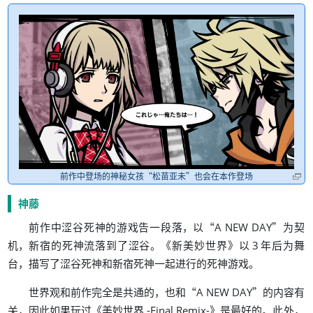
“
”
前作中登场的神秘女孩
松苗亚未
也会在本作登场
神藤
，
“
”
前作中涩谷死神的游戏告一段落
以
A NEW DAY
为契
，
。
《
》
机
新宿的死神流落到了涩谷
新美妙世界
以
3
年后为舞
，
。
台
描写了涩谷死神和新宿死神一起进行的死神游戏
，
“
”
世界观和前作完全是共通的
也和
A NEW DAY
的内容有
，
《
》
。
，
关
因此如果玩过
美妙世界 -Final Remix-
是最好的
此外