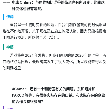
：
，
电击
Online
与原作相比涩谷的街道也有所改变
比较这
。
种变化也很有趣呢
伊藤
，
涩谷是一个随时变化的区域
在我们制作游戏的视时候那里
。
，
也在不停地开发
关于现在还在施工的建筑物
因为只能根据竣
，
（
）
。
工图进行预测
所以很辛苦
笑
神藤
，
。
游戏将在
2021
年发售
但我们再现的是
2020
年的涩谷
西
，
，
口的终点站附近
最近确实发生了很大变化
所以没能来得及反
……
映到游戏里
：
，
4Gamer
还有一个和街区有关的问题
东和唱片和
，
。
PARCO
等等
有很多实际存在的店铺
和实际存在的企业
？
的合作会有很多吗