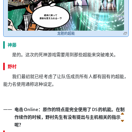
龙胆的超能
神藤
。
。
是的
这次的死神游戏需要用到那些超能来突破难关
野村
，
我们最初就已经考虑了让队伍成员所有人都有固有的超能
。
能力名使用通称这种设定
：
。
电击
Online
原作的特点是完全使用了
DS
的机能
在制
，
作续作的时候
野村先生有没有提出与主机相关的指示
？
呢