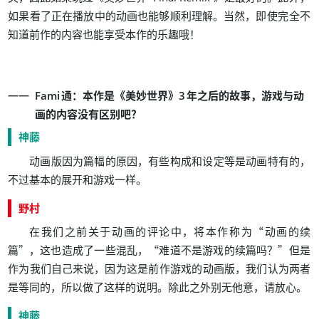
。
，
如果看了正在播放中的动画也能够顺利理解
当然
即使完全不
！
知道前作的内容也能享受本作的乐趣哦
：
《
》
，
Fami
通
本作是
美妙世界
3
年之后的故事
游戏与动
？
画的内容没有区别吧
神藤
，
，
动画版因为篇幅的原因
有些构成和设定等是动画特有的
。
不过基本的展开和游戏一样
野村
，
“
在我们之前关于动画的评论中
将本作称为
动画的续
”
，
，
“
？
”
篇
这也造成了一些混乱
难道不是游戏的续篇吗
但是
，
，
作为我们自己来说
因为这是前作游戏的动画版
我们认为两者
，
。
，
。
是等同的
所以做了这样的说明
除此之外别无他意
请放心
神藤