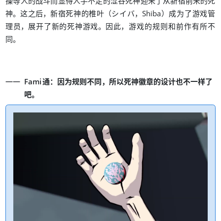
操等人的战斗而显得人手不足的涩谷死神迎来了从新宿前来的死
。
，
（
，
）
神
这之后
新宿死神的椎叶
シイバ
Shiba
成为了游戏管
，
。
，
理员
展开了新的死神游戏
因此
游戏的规则和前作有所不
。
同
：
，
Fami
通
因为规则不同
所以死神徽章的设计也不一样了
。
吧