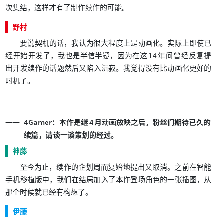
，
。
次集结
这样才有了制作续作的可能
野村
，
。
要说契机的话
我认为很大程度上是动画化
实际上即使已
，
，
经开始开发了
我也是半信半疑
因为在这
14
年间曾经反复提
。
出开发续作的话题然后又陷入沉寂
我觉得没有比动画化更好的
。
时机了
：
，
4Gamer
本作是继
4
月动画放映之后
粉丝们期待已久的
，
。
续篇
请谈一谈策划的经过
神藤
，
。
至今为止
续作的企划周而复始地提出又取消
之前在智能
，
，
手机移植版中
我们在结局加入了本作登场角色的一张插图
从
。
那个时候就已经有构想了
伊藤