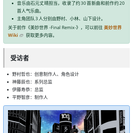
，
音乐由石元丈晴担当
收录了约
30
首新曲和前作约
20
。
首人气乐曲
、
、
。
主角团队
3
人分别由野村
小林
山下设计
《
》
，
关于前作
美妙世界 -Final Remix-
可以前往
美妙世界
。
Wiki
获取更多内容
受访者
：
、
野村哲也
创意制作人
角色设计
：
神藤辰也
系列总监
：
伊藤寿恭
总监
：
平野智彦
制作人