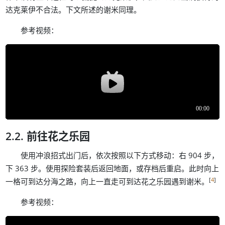
。
。
达克莱伊不合法
下文所述的谢米同理
：
参考视频
前往花之乐园
，
：
，
使用冲浪招式出门后
依次按照以下方式移动
右 904 步
。
，
。
下 363 步
使用探险套装后返回地面
或存档后重启
此时向上
[
4
]
，
。
一格可到达分海之路
向上一直走可到达花之乐园遇到谢米
：
参考视频