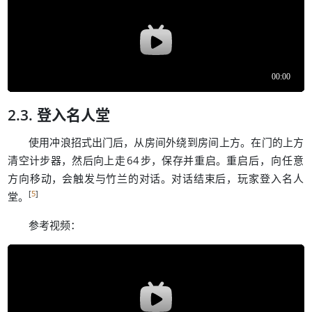
登入名人堂
，
。
使用冲浪招式出门后
从房间外绕到房间上方
在门的上方
，
，
。
，
清空计步器
然后向上走
64
步
保存并重启
重启后
向任意
，
。
，
方向移动
会触发与竹兰的对话
对话结束后
玩家登入名人
[
5
]
。
堂
：
参考视频