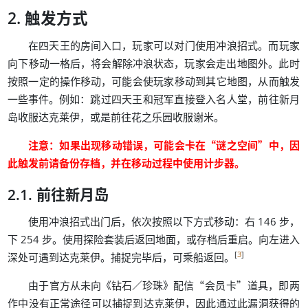
触发方式
，
。
在四天王的房间入口
玩家可以对门使用冲浪招式
而玩家
，
，
。
向下移动一格后
将会解除冲浪状态
玩家会走出地图外
此时
，
，
按照一定的操作移动
可能会使玩家移动到其它地图
从而触发
。
：
，
一些事件
例如
跳过四天王和冠军直接登入名人堂
前往新月
，
。
岛收服达克莱伊
或是前往花之乐园收服谢米
：
，
“
”
，
注意
如果出现移动错误
可能会卡在
谜之空间
中
因
，
。
此触发前请备份存档
并在移动过程中使用计步器
前往新月岛
，
：
，
使用冲浪招式出门后
依次按照以下方式移动
右 146 步
。
，
。
下 254 步
使用探险套装后返回地面
或存档后重启
向左进入
[
3
]
。
，
。
深处可遇到达克莱伊
捕捉完毕后
可乘船返回
《
／
》
“
”
，
由于官方从未向
钻石
珍珠
配信
会员卡
道具
即两
，
作中没有正常途径可以捕捉到达克莱伊
因此通过此漏洞获得的