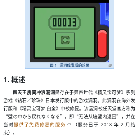
漏洞触发后的效果
概述
《
》
四天王房间冲浪漏洞
是存在于第四世代
精灵宝可梦
系列
《
／
》
。
游戏
钻石
珍珠
日本发行版中的游戏漏洞
此漏洞在海外发
《
》
。
行版和
精灵宝可梦 白金
中被修复
该漏洞被任天堂官方称为
“
”
，
“
”
，
壁の中から戻れなくなる
即
无法从墙壁内返回
并在
（
当时
提供了免费修复的服务
服务已于 2018 年 2 月结
）
。
束