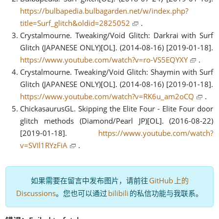
https://bulbapedia.bulbagarden.net/w/index.php?
title=Surf_glitch&oldid=2825052
.
Crystalmourne. Tweaking/Void Glitch: Darkrai with Surf
Glitch (JAPANESE ONLY)[OL]. (2014-08-16) [2019-01-18].
https://www.youtube.com/watch?v=ro-VS5EQYXY
.
Crystalmourne. Tweaking/Void Glitch: Shaymin with Surf
Glitch (JAPANESE ONLY)[OL]. (2014-08-16) [2019-01-18].
https://www.youtube.com/watch?v=RK6u_am2oCQ
.
ChickasaurusGL. Skipping the Elite Four - Elite Four door
glitch methods (Diamond/Pearl JP)[OL]. (2016-08-22)
[2019-01-18].
https://www.youtube.com/watch?
v=SVIl1RYzFiA
.
，
如果需要在留言中发布图片
请前往
GitHub
上的
。
。
Discussions
您也可以通过
bilibili
的私信功能与我联系