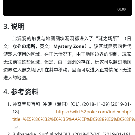
说明
“
”
（
此漏洞的触发与地图图块漏洞都进入了
谜之场所
日
：
，
：
）
。
文
なぞの場所
英文
Mystery Zone
该区域是第四世代
。
，
，
游戏未使用的区域
在正常情况下
由于地图边界的限制
玩家
。
，
，
无法前往这些区域
但是
由于漏洞的存在
玩家可以越过地图
，
边界进入谜之场所并在其中移动
因而可以进入正常情况下无法
。
进入的地图
参考资料
（
）
神奇宝贝百科. 冲浪
漏洞
[OL]. (2018-11-29) [2019-01-
18].
https://wiki.52poke.com/index.php?
title=%E5%86%B2%E6%B5%AA%EF%BC%88%E6%BC%8F%
.
Bulbapedia. Surf glitch[OL]. (2018-07-24) [2019-01-18].